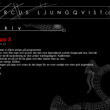
app 3
01-22
ade vi 20km tempo på programmet.
ev runt 30e man och tycker det den nya Specialized cykeln fungerade bra. Det blir
 tid till utvärdering av den under träningslägret i Kalifornien.
körde en på en fin 6e plats och blev bäste man av oss.
on väntar 160km.
ngen på topp och snart är det dags för en som vanligt sen men god argentinsk
g.
s