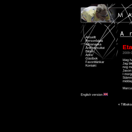
Aktuellt
Personfakta
Almanacka
Et
Årets resultat
Bilder
2009-
Arkiv
Gästbok
Idag h
Favoritlänkar
Jag bl
Kontakt
nog mer
Jason 
I morg
Stämni
midda
Marcu
English version
« Tillbaka