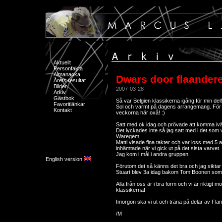
Aktuellt
Personfakta
Almanacka
Dwars door flaander
Årets resultat
Bilder
2007-03-28
Arkiv
Gästbok
Så var Belgien klassikerna igång för min del!
Favoritlänkar
Sol och varmt på dagens arrangemang. För 
Kontakt
veckorna här oxå! :)
Satt med ok idag och prövade att komma ivä
Det lyckades inte så jag satt med i det som v
Waregem.
Matti visade fina takter och var loss med 5 a
inhämtade när vi gick ut på det sista varve
Jag kom i mål i andra gruppen.
English version
Förutom det så känns det bra och jag siktar på
Stuart blev 3a idag bakom Tom Boonen som
Alla från oss är i bra form och vi är riktigt
klassikerna!
Imorgon ska vi ut och träna på delar av Fla
/M