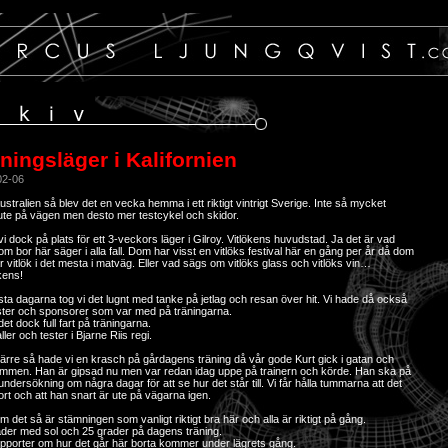
ningsläger i Kalifornien
02-06
Australien så blev det en vecka hemma i ett riktigt vintrigt Sverige. Inte så mycket
ute på vägen men desto mer testcykel och skidor.
vi dock på plats för ett 3-veckors läger i Gilroy. Vitlökens huvudstad. Ja det är vad
m bor här säger i alla fall. Dom har visst en vitlöks festival här en gång per år då dom
r vitlök i det mesta i matväg. Eller vad sägs om vitlöks glass och vitlöks vin…
ens!
sta dagarna tog vi det lugnt med tanke på jetlag och resan över hit. Vi hade då också
äster och sponsorer som var med på träningarna.
det dock full fart på träningarna.
ller och tester i Bjarne Riis regi.
rre så hade vi en krasch på gårdagens träning då vår gode Kurt gick i gatan och
ummen. Han är gipsad nu men var redan idag uppe på trainern och körde. Han ska på
undersökning om några dagar för att se hur det står till. Vi får hålla tummarna att det
fort och att han snart är ute på vägarna igen.
m det så är stämningen som vanligt riktigt bra här och alla är riktigt på gång.
äder med sol och 25 grader på dagens träning.
apporter om hur det går här borta kommer under lägrets gång.