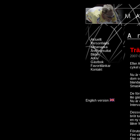
Aktuellt
Personfakta
Almanacka
Trä
Årets resultat
Bilder
2007-
Arkiv
Gästbok
Efter 
Favoritlänkar
cykel 
Kontakt
Nu är 
dom so
blanda
Smask
De för
lite g
English version
Nu är 
Interva
Dessvä
bröt t
en ny 
läker 
Föruto
Fint v
Fler r