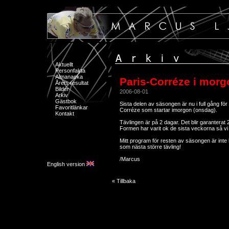
Aktuellt
Personfakta
Almanacka
Paris-Corréze i morgo
Årets resultat
Bilder
2006-08-01
Arkiv
Gästbok
Sista delen av säsongen är nu i full gång f
Favoritlänkar
Corréze som startar imorgon (onsdag).
Kontakt
Tävlingen är på 2 dagar. Det blir garanterat 2
Formen har varit ok de sista veckorna så vi
Mitt program för resten av säsongen är inte 
som nästa större tävling!
/Marcus
English version
« Tillbaka