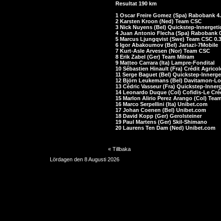
Resultat 190 km
1 Oscar Freire Gomez (Spa) Rabobank 4.
2 Karsten Kroon (Ned) Team CSC
3 Nick Nuyens (Bel) Quickstep-Innergeti
4 Juan Antonio Flecha (Spa) Rabobank 
5 Marcus Ljungqvist (Swe) Team CSC 0.
6 Igor Abakoumov (Bel) Jartazi-7Mobile
7 Kurt-Asle Arvesen (Nor) Team CSC
8 Erik Zabel (Ger) Team Milram
9 Matteo Carrara (Ita) Lampre-Fondital
10 Sébastien Hinault (Fra) Crédit Agricol
11 Serge Baguet (Bel) Quickstep-Innerge
12 Björn Leukemans (Bel) Davitamon-Lo
13 Cédric Vasseur (Fra) Quickstep-Innerg
14 Leonardo Duque (Col) Cofidis-Le Cré
15 Marlon Alirio Perez Arango (Col) Tea
16 Marco Serpellini (Ita) Unibet.com
17 Johan Coenen (Bel) Unibet.com
18 David Kopp (Ger) Gerolsteiner
19 Paul Martens (Ger) Skil-Shimano
20 Laurens Ten Dam (Ned) Unibet.com
« Tillbaka
Lördagen den 8 Augusti 2026