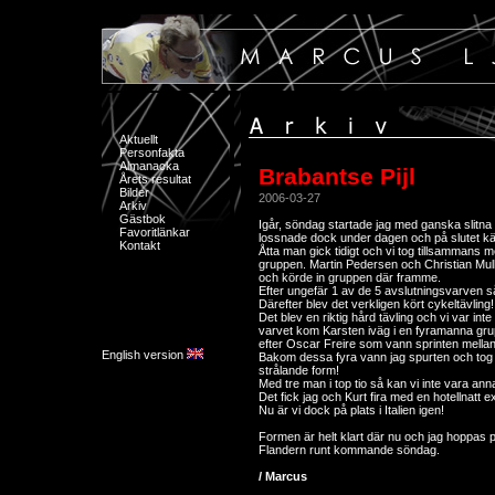
Aktuellt
Personfakta
Almanacka
Brabantse Pijl
Årets resultat
Bilder
2006-03-27
Arkiv
Gästbok
Igår, söndag startade jag med ganska slitna
Favoritlänkar
lossnade dock under dagen och på slutet känd
Kontakt
Åtta man gick tidigt och vi tog tillsammans 
gruppen. Martin Pedersen och Christian Mull
och körde in gruppen där framme.
Efter ungefär 1 av de 5 avslutningsvarven så 
Därefter blev det verkligen kört cykeltävlin
Det blev en riktig hård tävling och vi var in
varvet kom Karsten iväg i en fyramanna grupp
efter Oscar Freire som vann sprinten mellan
English version
Bakom dessa fyra vann jag spurten och tog f
strålande form!
Med tre man i top tio så kan vi inte vara ann
Det fick jag och Kurt fira med en hotellnatt ex
Nu är vi dock på plats i Italien igen!
Formen är helt klart där nu och jag hoppas 
Flandern runt kommande söndag.
/ Marcus