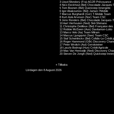
3 Lloyd Mondory (Fra) AG2R Prévoyance
4 Nico Eeckhout (Bel) Chocolade Jacques-
5 Tom Boonen (Bel) Quickstep-Innergetic
6 Igor Abakoumov (Bel) Jartazi-7Mobile
7 Marcus Burghardt (Ger) T-Mobile Team
8 Kurt-Asle Arvesen (Nor) Team CSC
9 Jens Renders (Bel) Chocolade Jacques-T
10 Aart Vierhouten (Ned) Skil-Shimano
11 Christophe Detilloux (Bel) Française des
12 Robbie McEwen (Aus) Davitamon-Lotto
13 Marco Velo (Ita) Team Milram
14 Marcus Ljungqvist (Swe) Team CSC
15 Staf Scheirlinckx (Bel) Cofidis-Le Crédit
16 Roger Hammond (GBr) Discovery Chann
17 Peter Wrolich (Aut) Gerolsteiner
18 Laszlo Bodrogi (Hun) Crédit Agricole
19 Max Van Heeswijk (Ned) Discovery Chan
20 Steven De Jongh (Ned) Quickstep-Inner
« Tillbaka
Lördagen den 8 Augusti 2026