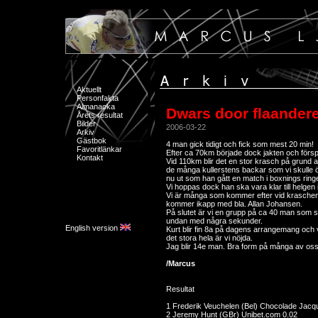
Aktuellt
Personfakta
Almanacka
Dwars door flaander
Årets resultat
Bilder
2006-03-22
Arkiv
Gästbok
4 man gick tidigt och fick som mest 20 min!
Favoritlänkar
Efter ca 70km började dock jakten och förs
Kontakt
Vid 110km blir det en stor krasch på grund
de många kullerstens backar som vi skulle ö
nu ut som han gått en match i boxnings ringe
Vi hoppas dock han ska vara klar till helgen 
Vi är många som kommer efter vid kraschen och
kommer ikapp med bla. Allan Johansen.
På slutet är vi en grupp på ca 40 man som s
undan med några sekunder.
English version
Kurt blir fin 8a på dagens arrangemang och v
det stora hela är vi nöjda.
Jag blir 14e man. Bra form på många av oss s
/Marcus
Resultat
1 Frederik Veuchelen (Bel) Chocolade Jacq
2 Jeremy Hunt (GBr) Unibet.com 0.02