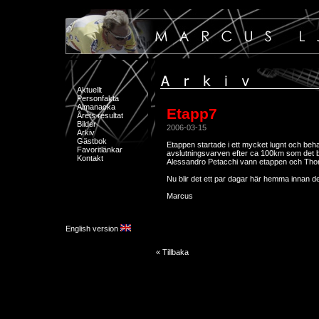
Aktuellt
Personfakta
Almanacka
Etapp7
Årets resultat
Bilder
2006-03-15
Arkiv
Gästbok
Etappen startade i ett mycket lugnt och beha
Favoritlänkar
avslutningsvarven efter ca 100km som det b
Kontakt
Alessandro Petacchi vann etappen och Th
Nu blir det ett par dagar här hemma innan d
Marcus
English version
« Tillbaka