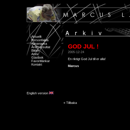
Aktuellt
Personfakta
Almanacka
GOD JUL !
Årets resultat
Bilder
2005-12-24
Arkiv
Gästbok
En riktigt God Jul till er alla!
Favoritlänkar
Kontakt
Marcus
English version
« Tillbaka