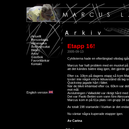
Aktuellt
Personfakta
Almanacka
Etapp 16!
Årets resultat
Bilder
2005-09-13
Arkiv
Gästbok
Cyklisterna hade en efterlängtad vilodag igå
Favoritlänkar
Kontakt
Marcus har haft problem med en muskel på 
att det kändes bättre idag igen, det gjorde go
Efter ca. 10km på dagens etapp så kom Marc
tyvärr inte något större tidsavstånd då lag 
Quickstep jagade hårt i fältet.
När de blivit inhämtad efter ca. 60km var det r
mot mål.
English version
Avslutningen i Valladolid var riktigt hård m
Det var Paolo Bettini som vann före Alessan
Marcus kom in på 61a plats i en grupp 34 se
Av totalt 198 startande i Vueltan är det endas
Nu väntar några kuperade etapper igen.
Av Carina