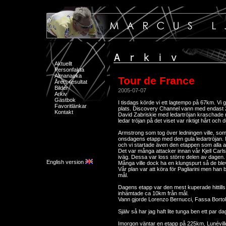
Aktuellt
Personfakta
Almanacka
Tour de France
Årets resultat
Bilder
2005-07-07
Arkiv
Gästbok
I tisdags körde vi ett lagtempo på 67km. Vi
Favoritlänkar
plats. Discovery Channel vann med endast 
Kontakt
David Zabriskie med ledartröjan kraschade nä
ledar tröjan på det viset var riktigt hårt oc
Armstrong som tog över ledningen ville, som
onsdagens etapp med den gula ledartröjan.
och vi startade även den etappen som alla a
Det var många attacker innan vår Kjell Ca
iväg. Dessa var loss större delen av dagen.
English version
Många ville dock ha en klungspurt så de blev
Vår plan var att köra för Pagliarini men han
mål.
Dagens etapp var den mest kuperade hittills
inhämtade ca 10km från mål.
Vann gjorde Lorenzo Bernucci, Fassa Bortol
Själv så har jag haft lite tunga ben ett par da
Imorgon väntar en etapp på 225km, Lunéville