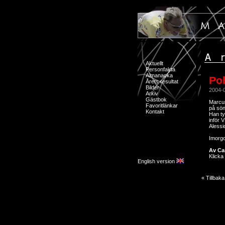
Aktuellt
Personfakta
Almanacka
Pol
Årets resultat
Bilder
2004-
Arkiv
Gästbok
Marcus
Favoritlänkar
på sö
Kontakt
Han ty
inför 
Alessi
Imorgo
Av Ca
Klicka 
English version
« Tillbaka