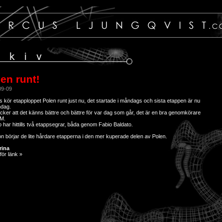
en runt!
09-09
 kör etapploppet Polen runt just nu, det startade i måndags och sista etappen är nu
ndag.
cker att det känns bättre och bättre för var dag som går, det är en bra genomkörare
VM.
o har hittills två etappsegrar, båda genom Fabio Baldato.
n börjar de lite hårdare etapperna i den mer kuperade delen av Polen.
rina
för länk »