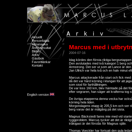
Aktuellt
Personfakta
Almanacka
Marcus med i utbrytn
Årets resultat
Bilder
2004-07-16
Arkiv
Gästbok
Idag kördes den första riktiga bergsetappen 
Favoritlänkar
Den avslutades med två kategori 1 berg oc
Kontakt
Armstrong. Det ser ut som att Lance är den 
Jan Ullrich var hela två och en halv minut eft
Marcus attackerade från start och fick med s
då det var hård körning i klungan för att jag
som stod för farthållningen.
De var loss 160 km, blev hämtade på det fö
efter segraren, han säger att krafterna tog sl
English version
De övriga etapperna denna vecka har också 
körning hela tiden.
Morgondagens etapp är 205,5 km och ser rikt
berg varav det är målgång på det sista.
Magnus Bäckstedt fanns inte med vid starte
ryggproblem. Marcus tycker att det är riktig
tråkigast är det förstås för Magnus själv.
Thomas Voeckler har fortsatt den gula ledar