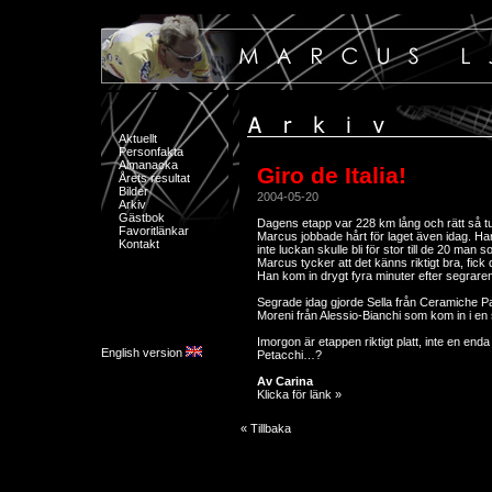
Aktuellt
Personfakta
Almanacka
Giro de Italia!
Årets resultat
Bilder
2004-05-20
Arkiv
Gästbok
Dagens etapp var 228 km lång och rätt så tuf
Favoritlänkar
Marcus jobbade hårt för laget även idag. Ha
Kontakt
inte luckan skulle bli för stor till de 20 man 
Marcus tycker att det känns riktigt bra, fick 
Han kom in drygt fyra minuter efter segrare
Segrade idag gjorde Sella från Ceramiche Pa
Moreni från Alessio-Bianchi som kom in i en
Imorgon är etappen riktigt platt, inte en enda
English version
Petacchi…?
Av Carina
Klicka för länk »
« Tillbaka