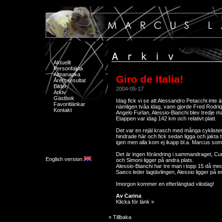
Aktuellt
Personfakta
Almanacka
Giro de Italia!
Årets resultat
Bilder
2004-05-17
Arkiv
Gästbok
Idag fick vi se att Alessandro Petacchi inte är
Favoritlänkar
nämligen tvåa idag, vann gjorde Fred Rodr
Kontakt
Angelo Furlan, Alessio-Bianchi blev tredje m
Etappen var idag 142 km och relativt platt.
Det var en rejäl krasch med många cykliste
hindrade här och fick sedan ligga och jakta t
igen men alla kom ej ikapp bl.a. Marcus som
Det är ingen förändring i sammandraget, Cu
English version
och Simoni ligger på andra plats.
Alessio-Bianchi har tre man i topp 15 då med
Saeco leder lagtävlingen, Alessio ligger på en
Imorgon kommer en efterlängtad vilodag!
Av Carina
Klicka för länk »
« Tillbaka