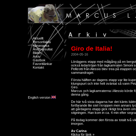
Aktuellt
Personfakta
Almanacka
Giro de Italia!
Årets resultat
Bilder
2004-05-16
Arkiv
Gästbok
Lördagens etapp med målgång på en bergs
Favoritlänkar
också ledartröjan från lagkamraten Simoni so
Kontakt
Pellizotti från Alessio blev trea på etappen oc
sammandraget.
Första hälften av dagens etapp var lite kuper
klungspurt och inte helt oväntat så vann Petac
Giro.
Marcus och lagkamraterna i Alessio körde fö
denna gång.
English version
De här två sista dagarna har det känts bättr
fortfarande lite stel i kroppen men annars t
att gårdagens etapp gick riktigt bra även om
stigningen. Han kom in ca. 4 min efter segra
På tisdag kommer den första av totalt två 
imorgon.
Av Carina
Klicka för länk »