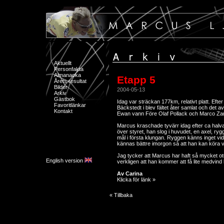
Aktuellt
Personfakta
Almanacka
Etapp 5
Årets resultat
Bilder
2004-05-13
Arkiv
Gästbok
Idag var sträckan 177km, relativt platt. Efte
Favoritlänkar
Bäckstedt i blev fältet åter samlat och det
Kontakt
Ewan vann Före Olaf Pollack och Marco Zan
Marcus kraschade tyvärr idag efter ca halva 
över styret, han slog i huvudet, en axel, ry
mål i första klungan. Ryggen känns inget vi
kännas bättre imorgon så att han kan köra v
Jag tycker att Marcus har haft så mycket otur
English version
verkligen att han kommer att få lite medvind
Av Carina
Klicka för länk »
« Tillbaka