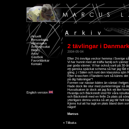
Aktuellt
Personfakta
Almanacka
2 tävlingar i Danmark
Årets resultat
Bilder
2004-05-04
Arkiv
Gästbok
Efter 2½ trevliga veckor hemma i Sverige så 
Favoritlänkar
Vi har hunnit med att träffa familj och vänn
Kontakt
par goda vänner. Vi har också varit på 30-å
ett ganska späckat schema så har jag fått t
gång..) i Sälen och runt den klassiska sjön R
Efter kraschen i Flandern runt så känns det n
på dig hälsningar"!
Formen var nästan bättre än väntat i helge
Hade dock lite otur med punkterningar så det 
Huvudsaken är dock att jag fick ett litet for
English version
Hvastija och Bäckstedt stod för våra resulta
och Bäckstedt med en finfin 2a plats på sönd
ytterligare denna vecka så att jag blir helt kl
Känns kul att ha tagit en plats bland dom som
något!
Marcus
« Tillbaka