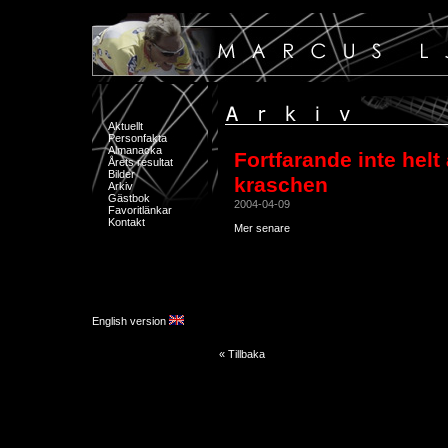
Aktuellt
Personfakta
Almanacka
Fortfarande inte helt 
Årets resultat
Bilder
kraschen
Arkiv
Gästbok
2004-04-09
Favoritlänkar
Kontakt
Mer senare
English version
« Tillbaka