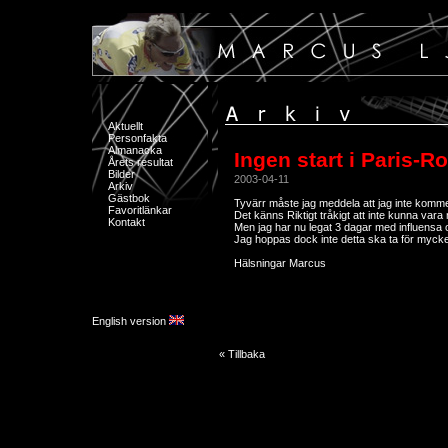
Aktuellt
Personfakta
Almanacka
Ingen start i Paris-R
Årets resultat
Bilder
2003-04-11
Arkiv
Gästbok
Tyvärr måste jag meddela att jag inte komme
Favoritlänkar
Det känns Riktigt tråkigt att inte kunna vara
Kontakt
Men jag har nu legat 3 dagar med influensa o
Jag hoppas dock inte detta ska ta för mycke
Hälsningar Marcus
English version
« Tillbaka