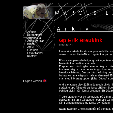
Aktuellt
Personfakta
Almanacka
Gp Erik Breukink
Årets resultat
Bilder
2003-03-19
Arkiv
Gästbok
Innan vi startade första etappen så höll vi en
Favoritlänkar
omkom under Paris-Nice. Jag tänker på hans 
Kontakt
Första etappen rullade igång i ett lugnt tem
flesta tänkte på då vi startade.
Etappen kom dock igång efter ett tag och det
kommer iväg och startar en lång soloutbrytn
han dock hämtad. Det var hård körning de s
lyckas komma iväg och hålla undan med 35 se
man med i första gruppen (Lilian Jégou) som
English version
Andra etappen blev 215km lång och bitvis rik
spräckte upp fältet vid ett flertal tillfällen. 
och jag gick i mål i första gruppen. Blir 10a 
Tredje etappen var ett tempolopp på 18km. 
godkännt. Blir 26a på etappen och 15e sam
i år. Förhoppningsvis de första av många!
Nästa race blir Cholet som går på söndag. B